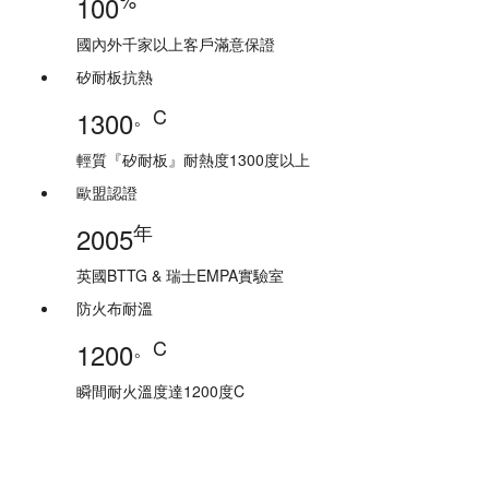
100
國內外千家以上客戶滿意保證
矽耐板抗熱
。C
1300
輕質『矽耐板』耐熱度1300度以上
歐盟認證
年
2005
英國BTTG & 瑞士EMPA實驗室
防火布耐溫
。C
1200
瞬間耐火溫度達1200度C